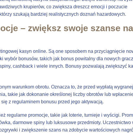
rawdziwych krupierów, co zwiększa dreszcz emocji i poczucie
którzy szukają bardziej realistycznych doznań hazardowych.
ocje – zwiększ swoje szanse n
etingowej kasyn online. Są one sposobem na przyciągnięcie no
ki wybór bonusów, takich jak bonus powitalny dla nowych grac
piny, cashback i wiele innych. Bonusy pozwalają zwiększyć kap
lonym warunkom obrotu. Oznacza to, że przed wypłatą wygrane
a, takie jak dokonanie określonej liczby obrotów lub wpłaceni
 się z regulaminem bonusu przed jego aktywacją.
eż regularne promocje, takie jak loterie, turnieje i wyścigi. Prom
tówka, darmowe spiny lub luksusowe przedmioty. Uczestnictwo
ozgrywki i zwiększenie szans na zdobycie wartościowych nagr