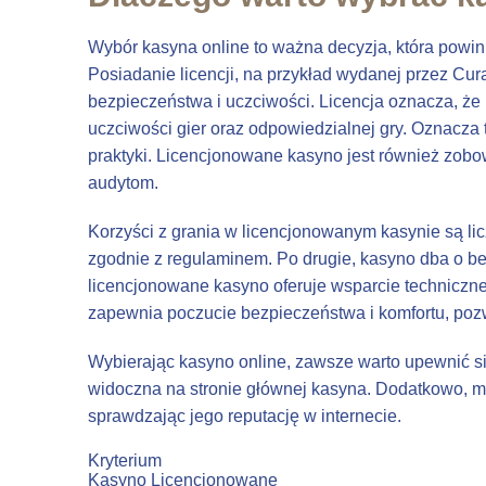
Wybór kasyna online to ważna decyzja, która pow
Posiadanie licencji, na przykład wydanej przez 
bezpieczeństwa i uczciwości. Licencja oznacza, ż
uczciwości gier oraz odpowiedzialnej gry. Oznacza
praktyki. Licencjonowane kasyno jest również zob
audytom.
Korzyści z grania w licencjonowanym kasynie są l
zgodnie z regulaminem. Po drugie, kasyno dba o be
licencjonowane kasyno oferuje wsparcie techniczn
zapewnia poczucie bezpieczeństwa i komfortu, pozw
Wybierając kasyno online, zawsze warto upewnić się
widoczna na stronie głównej kasyna. Dodatkowo, m
sprawdzając jego reputację w internecie.
Kryterium
Kasyno Licencjonowane