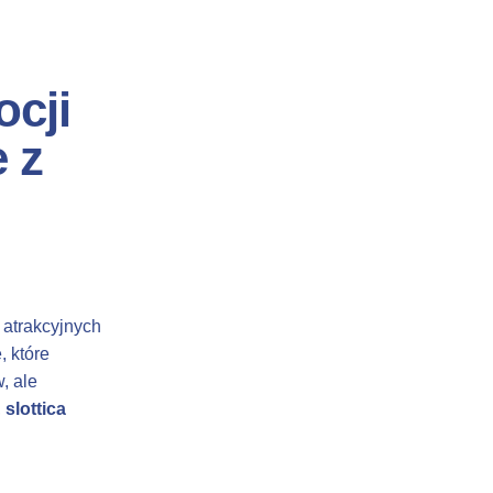
ocji
 z
 atrakcyjnych
, które
, ale
,
slottica