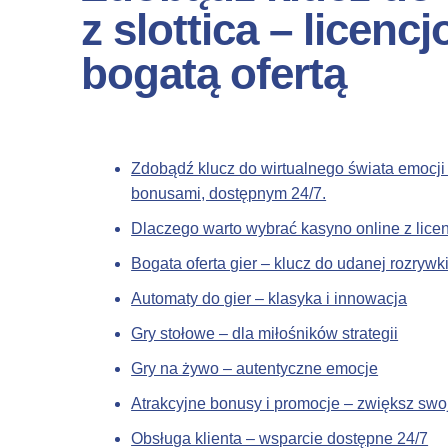
z slottica – licen
bogatą ofertą
Zdobądź klucz do wirtualnego świata emocji z
bonusami, dostępnym 24/7.
Dlaczego warto wybrać kasyno online z lice
Bogata oferta gier – klucz do udanej rozrywk
Automaty do gier – klasyka i innowacja
Gry stołowe – dla miłośników strategii
Gry na żywo – autentyczne emocje
Atrakcyjne bonusy i promocje – zwiększ sw
Obsługa klienta – wsparcie dostępne 24/7