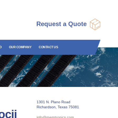
Request a Quote
D
OUR COMPANY
CONTACT US
1301 N. Plano Road
Richardson, Texas 75081
ocji
info@memtronics.com