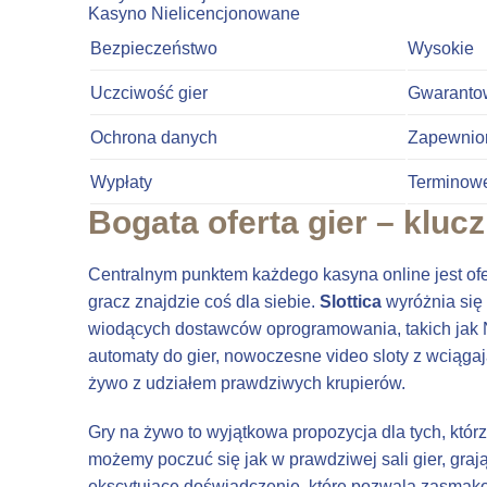
Kasyno Nielicencjonowane
Bezpieczeństwo
Wysokie
Uczciwość gier
Gwaranto
Ochrona danych
Zapewnio
Wypłaty
Terminow
Bogata oferta gier – kluc
Centralnym punktem każdego kasyna online jest ofe
gracz znajdzie coś dla siebie.
Slottica
wyróżnia się 
wiodących dostawców oprogramowania, takich jak N
automaty do gier, nowoczesne video sloty z wciągają
żywo z udziałem prawdziwych krupierów.
Gry na żywo to wyjątkowa propozycja dla tych, którz
możemy poczuć się jak w prawdziwej sali gier, grają
ekscytujące doświadczenie, które pozwala zasmako