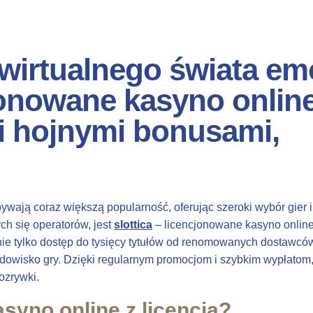
wirtualnego świata em
cjonowane kasyno online
 i hojnymi bonusami,
ywają coraz większą popularność, oferując szeroki wybór gier i
ch się operatorów, jest
slottica
– licencjonowane kasyno online
nie tylko dostęp do tysięcy tytułów od renomowanych dostawców
dowisko gry. Dzięki regularnym promocjom i szybkim wypłatom
ozrywki.
syno online z licencją?