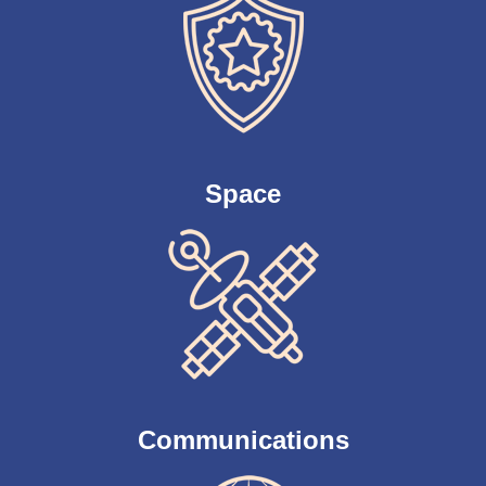
Space
Communications