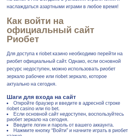
наслаждаться азартными играми в любое время!
Как войти на
официальный сайт
Риобет
Для доступа к riobet казино необходимо перейти на
риобет официальный сайт. Однако, если основной
ресурс недоступен, можно использовать риобет
зеркало рабочее или riobet зеркало, которое
актуально на сегодня.
Шаги для входа на сайт
Откройте браузер и введите в адресной строке
riobet casino или rio bet.
Если основной сайт недоступен, воспользуйтесь
риобет зеркало на сегодня.
Введите логин и пароль от вашего аккаунта.
Нажмите кнопку “Войти” и начните играть в риобет
казино.