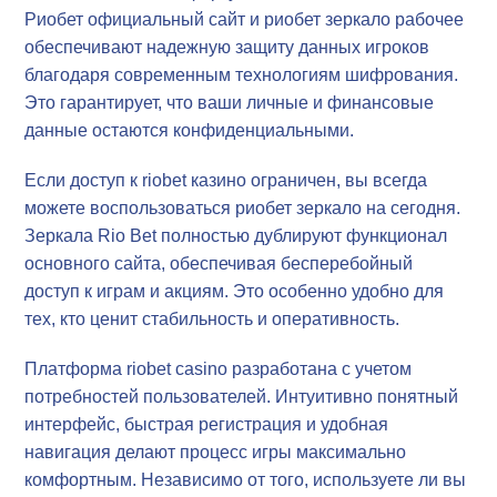
Риобет официальный сайт и риобет зеркало рабочее
обеспечивают надежную защиту данных игроков
благодаря современным технологиям шифрования.
Это гарантирует, что ваши личные и финансовые
данные остаются конфиденциальными.
Если доступ к riobet казино ограничен, вы всегда
можете воспользоваться риобет зеркало на сегодня.
Зеркала Rio Bet полностью дублируют функционал
основного сайта, обеспечивая бесперебойный
доступ к играм и акциям. Это особенно удобно для
тех, кто ценит стабильность и оперативность.
Платформа riobet casino разработана с учетом
потребностей пользователей. Интуитивно понятный
интерфейс, быстрая регистрация и удобная
навигация делают процесс игры максимально
комфортным. Независимо от того, используете ли вы