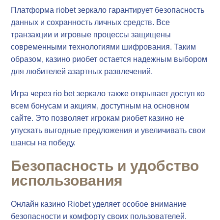
Платформа riobet зеркало гарантирует безопасность
данных и сохранность личных средств. Все
транзакции и игровые процессы защищены
современными технологиями шифрования. Таким
образом, казино риобет остается надежным выбором
для любителей азартных развлечений.
Игра через rio bet зеркало также открывает доступ ко
всем бонусам и акциям, доступным на основном
сайте. Это позволяет игрокам риобет казино не
упускать выгодные предложения и увеличивать свои
шансы на победу.
Безопасность и удобство
использования
Онлайн казино Riobet уделяет особое внимание
безопасности и комфорту своих пользователей.