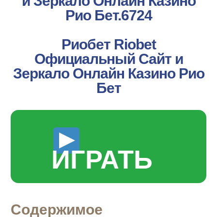
и Зеркало Онлайн Казино
Рио Бет.6724
Риобет Riobet
Официальный Сайт и
Зеркало Онлайн Казино Рио
Бет
ИГРАТЬ
Содержимое