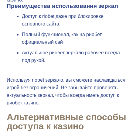
Преимущества использования зеркал
Доступ к riobet даже при блокировке
основного сайта.
Полный функционал, как на риобет
официальный сайт.
Актуальное риобет зеркало рабочее всегда
под рукой.
Используя riobet зеркало, вы сможете наслаждаться
игрой без ограничений. Не забывайте проверять
актуальность зеркал, чтобы всегда иметь доступ к
риобет казино.
Альтернативные способы
доступа к казино