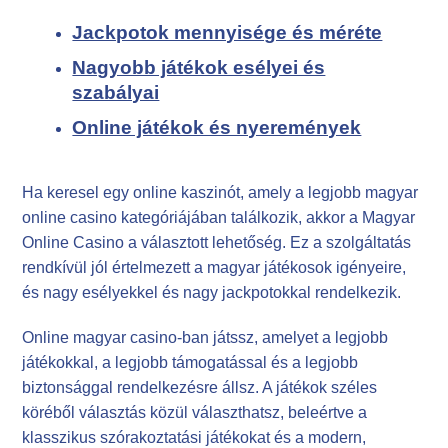
Jackpotok mennyisége és méréte
Nagyobb játékok esélyei és
szabályai
Online játékok és nyeremények
Ha keresel egy online kaszinót, amely a legjobb magyar
online casino kategóriájában találkozik, akkor a Magyar
Online Casino a választott lehetőség. Ez a szolgáltatás
rendkívül jól értelmezett a magyar játékosok igényeire,
és nagy esélyekkel és nagy jackpotokkal rendelkezik.
Online magyar casino-ban játssz, amelyet a legjobb
játékokkal, a legjobb támogatással és a legjobb
biztonsággal rendelkezésre állsz. A játékok széles
köréből választás közül választhatsz, beleértve a
klasszikus szórakoztatási játékokat és a modern,