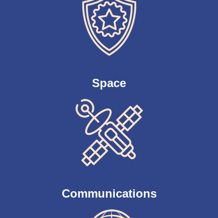
Space
Communications