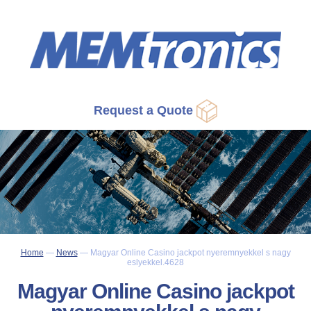
Request a Quote
Home
—
News
—
Magyar Online Casino jackpot nyeremnyekkel s nagy
eslyekkel.4628
Magyar Online Casino jackpot