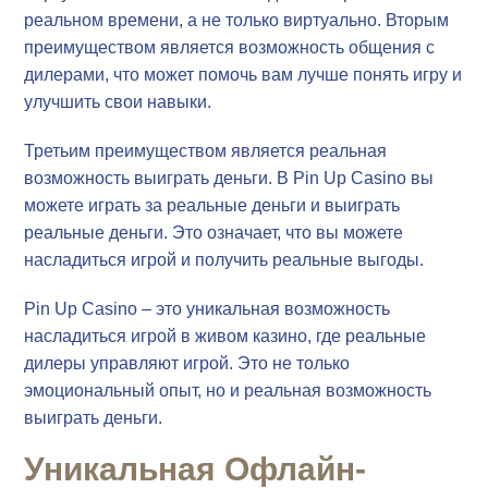
реальном времени, а не только виртуально. Вторым
преимуществом является возможность общения с
дилерами, что может помочь вам лучше понять игру и
улучшить свои навыки.
Третьим преимуществом является реальная
возможность выиграть деньги. В Pin Up Casino вы
можете играть за реальные деньги и выиграть
реальные деньги. Это означает, что вы можете
насладиться игрой и получить реальные выгоды.
Pin Up Casino – это уникальная возможность
насладиться игрой в живом казино, где реальные
дилеры управляют игрой. Это не только
эмоциональный опыт, но и реальная возможность
выиграть деньги.
Уникальная Офлайн-