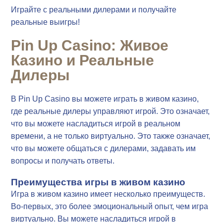
Играйте с реальными дилерами и получайте
реальные выигры!
Pin Up Casino: Живое
Казино и Реальные
Дилеры
В Pin Up Casino вы можете играть в живом казино,
где реальные дилеры управляют игрой. Это означает,
что вы можете насладиться игрой в реальном
времени, а не только виртуально. Это также означает,
что вы можете общаться с дилерами, задавать им
вопросы и получать ответы.
Преимущества игры в живом казино
Игра в живом казино имеет несколько преимуществ.
Во-первых, это более эмоциональный опыт, чем игра
виртуально. Вы можете насладиться игрой в