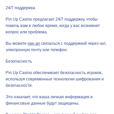
24/7 поддержка
Pin Up Casino предлагает 24/7 поддержку, чтобы
помочь вам в любое время, когда у вас возникнет
вопрос или проблема.
Вы можете
пин ап
связаться с поддержкой через чат,
электронную почту или телефон.
Безопасность
Pin Up Casino обеспечивает безопасность игроков,
используя современные технологии шифрования и
безопасности.
Это означает, что ваша личная информация и
финансовые данные будут защищены.