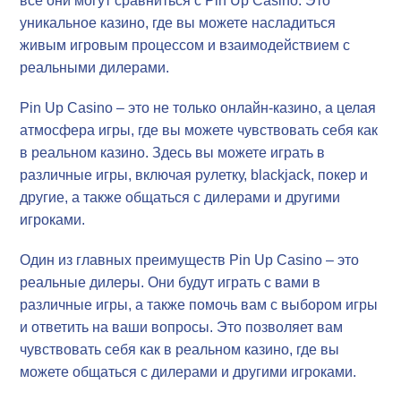
все они могут сравниться с Pin Up Casino. Это
уникальное казино, где вы можете насладиться
живым игровым процессом и взаимодействием с
реальными дилерами.
Pin Up Casino – это не только онлайн-казино, а целая
атмосфера игры, где вы можете чувствовать себя как
в реальном казино. Здесь вы можете играть в
различные игры, включая рулетку, blackjack, покер и
другие, а также общаться с дилерами и другими
игроками.
Один из главных преимуществ Pin Up Casino – это
реальные дилеры. Они будут играть с вами в
различные игры, а также помочь вам с выбором игры
и ответить на ваши вопросы. Это позволяет вам
чувствовать себя как в реальном казино, где вы
можете общаться с дилерами и другими игроками.