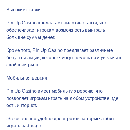
Высокие ставки
Pin Up Casino предлагает высокие ставки, что
обеспечивает игрокам возможность выиграть
большие суммы денег.
Кроме того, Pin Up Casino предлагает различные
бонусы и акции, которые могут помочь вам увеличить
свой выигрыш.
Мобильная версия
Pin Up Casino имеет мобильную версию, что
позволяет игрокам играть на любом устройстве, где
есть интернет.
Это особенно удобно для игроков, которые любят
играть на-the-go.