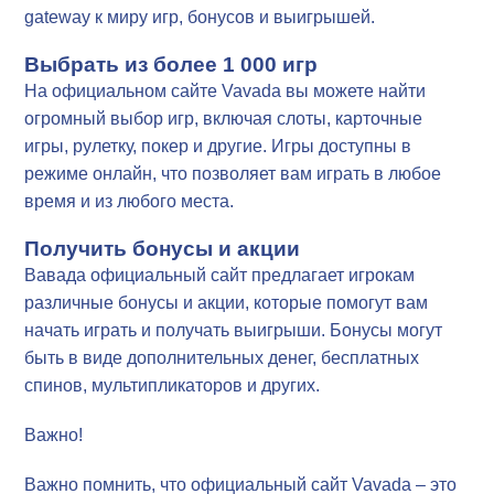
gateway к миру игр, бонусов и выигрышей.
Выбрать из более 1 000 игр
На официальном сайте Vavada вы можете найти
огромный выбор игр, включая слоты, карточные
игры, рулетку, покер и другие. Игры доступны в
режиме онлайн, что позволяет вам играть в любое
время и из любого места.
Получить бонусы и акции
Вавада официальный сайт предлагает игрокам
различные бонусы и акции, которые помогут вам
начать играть и получать выигрыши. Бонусы могут
быть в виде дополнительных денег, бесплатных
спинов, мультипликаторов и других.
Важно!
Важно помнить, что официальный сайт Vavada – это