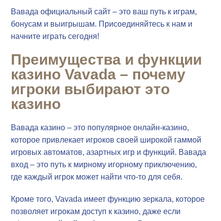
Вавада официальный сайт – это ваш путь к играм,
бонусам и выигрышам. Присоединяйтесь к нам и
начните играть сегодня!
Преимущества и функции
казино Vavada – почему
игроки выбирают это
казино
Вавада казино – это популярное онлайн-казино,
которое привлекает игроков своей широкой гаммой
игровых автоматов, азартных игр и функций. Вавада
вход – это путь к мирному игорному приключению,
где каждый игрок может найти что-то для себя.
Кроме того, Vavada имеет функцию зеркала, которое
позволяет игрокам доступ к казино, даже если