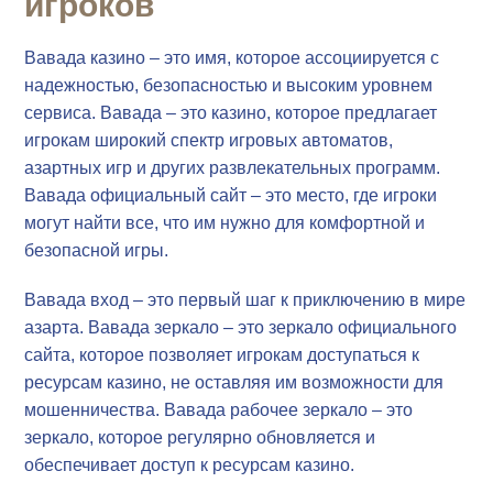
игроков
Вавада казино – это имя, которое ассоциируется с
надежностью, безопасностью и высоким уровнем
сервиса. Вавада – это казино, которое предлагает
игрокам широкий спектр игровых автоматов,
азартных игр и других развлекательных программ.
Вавада официальный сайт – это место, где игроки
могут найти все, что им нужно для комфортной и
безопасной игры.
Вавада вход – это первый шаг к приключению в мире
азарта. Вавада зеркало – это зеркало официального
сайта, которое позволяет игрокам доступаться к
ресурсам казино, не оставляя им возможности для
мошенничества. Вавада рабочее зеркало – это
зеркало, которое регулярно обновляется и
обеспечивает доступ к ресурсам казино.