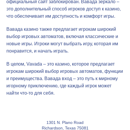
официальный сайт заблокирован. Вавада зеркало –
это дополнительный способ игроков доступ к казино,
что обеспечивает им доступность и комфорт игры.
Вавада казино также предлагает игрокам широкий
выбор игровых автоматов, включая классические и
новые игры. Игроки могут выбрать игру, которая им
понравится, и начать играть.
В целом, Vavada – это казино, которое предлагает
игрокам широкий выбор игровых автоматов, функции
и преимущества. Вавада вход – это путь к мирному
игорному приключению, где каждый игрок может
найти что-то для себя.
1301 N. Plano Road
Richardson, Texas 75081