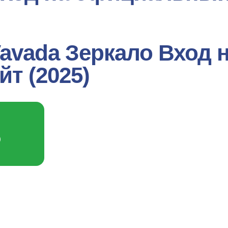
Vavada Зеркало Вход 
т (2025)
Ь