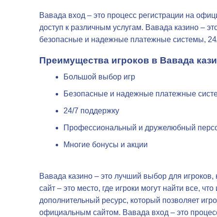
Вавада вход – это процесс регистрации на офиц
доступ к различным услугам. Вавада казино – эт
безопасные и надежные платежные системы, 24
Преимущества игроков в Вавада каз
Большой выбор игр
Безопасные и надежные платежные сист
24/7 поддержку
Профессиональный и дружелюбный перс
Многие бонусы и акции
Вавада казино – это лучший выбор для игроков
сайт – это место, где игроки могут найти все, ч
дополнительный ресурс, который позволяет игрок
официальным сайтом. Вавада вход – это процес