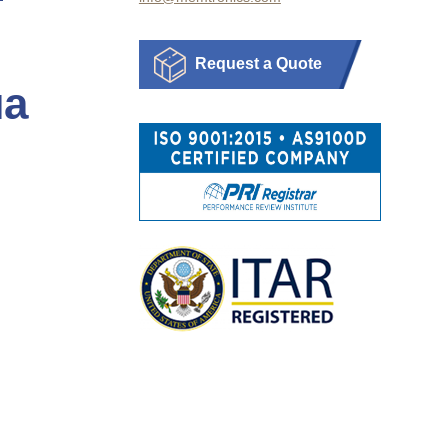
Request a Quote
на