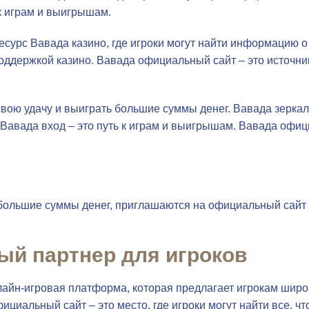
 к играм и выигрышам.
урс Вавада казино, где игроки могут найти информацию о 
поддержкой казино. Вавада официальный сайт – это источни
свою удачу и выиграть большие суммы денег. Вавада зеркал
 Вавада вход – это путь к играм и выигрышам. Вавада офи
ь большие суммы денег, приглашаются на официальный сайт
ый партнер для игроков
айн-игровая платформа, которая предлагает игрокам широ
циальный сайт – это место, где игроки могут найти все, чт