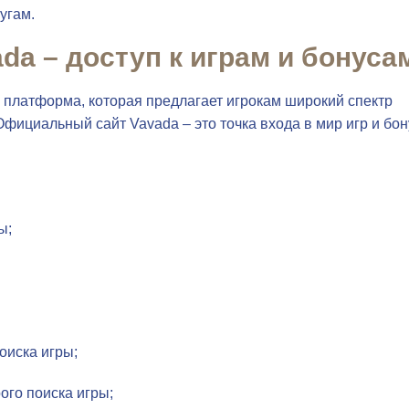
угам.
a – доступ к играм и бонуса
 платформа, которая предлагает игрокам широкий спектр
ициальный сайт Vavada – это точка входа в мир игр и бону
ы;
оиска игры;
ого поиска игры;