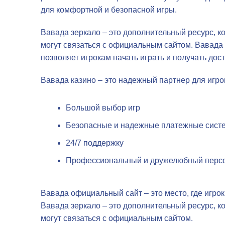
для комфортной и безопасной игры.
Вавада зеркало – это дополнительный ресурс, ко
могут связаться с официальным сайтом. Вавада 
позволяет игрокам начать играть и получать дос
Вавада казино – это надежный партнер для игрок
Большой выбор игр
Безопасные и надежные платежные сист
24/7 поддержку
Профессиональный и дружелюбный перс
Вавада официальный сайт – это место, где игрок
Вавада зеркало – это дополнительный ресурс, ко
могут связаться с официальным сайтом.