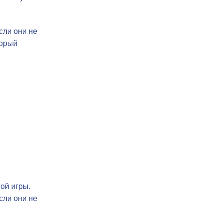
сли они не
торый
ой игры.
сли они не