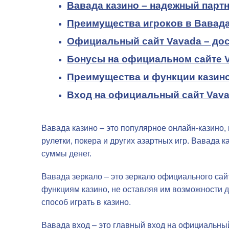
Вавада казино – надежный партн
Преимущества игроков в Вавада
Официальный сайт Vavada – дос
Бонусы на официальном сайте 
Преимущества и функции казино
Вход на официальный сайт Vavad
Вавада казино – это популярное онлайн-казино,
рулетки, покера и других азартных игр. Вавада 
суммы денег.
Вавада зеркало – это зеркало официального сайт
функциям казино, не оставляя им возможности 
способ играть в казино.
Вавада вход – это главный вход на официальный 