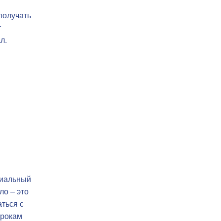
получать
т
л.
циальный
ло – это
аться с
грокам