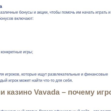
a
зличные бонусы и акции, чтобы помочь им начать играть и
бонусов включают:
 конкретные игры;
ля игроков, которые ищут развлекательные и финансовые
дый игрок может найти что-то для себя.
 казино Vavada – почему игр