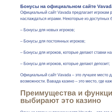
Бонусы на официальном сайте Vavad
Официальный сайт Vavada предлагает игрокам ра
наслаждаться играми. Некоторые из доступных 
– Бонусы для новых игроков;
– Бонусы для постоянных игроков;
– Бонусы для игроков, которые делают ставки на
– Бонусы для игроков, которые делают депозит;
Официальный сайт Vavada – это лучшее место д
возможности. Вавада казино – это место, где каж
Преимущества и функции
выбирают это казино