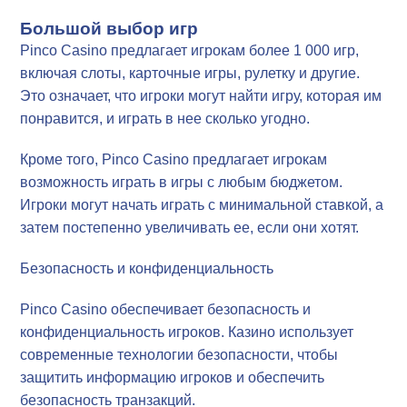
Большой выбор игр
Pinco Casino предлагает игрокам более 1 000 игр,
включая слоты, карточные игры, рулетку и другие.
Это означает, что игроки могут найти игру, которая им
понравится, и играть в нее сколько угодно.
Кроме того, Pinco Casino предлагает игрокам
возможность играть в игры с любым бюджетом.
Игроки могут начать играть с минимальной ставкой, а
затем постепенно увеличивать ее, если они хотят.
Безопасность и конфиденциальность
Pinco Casino обеспечивает безопасность и
конфиденциальность игроков. Казино использует
современные технологии безопасности, чтобы
защитить информацию игроков и обеспечить
безопасность транзакций.