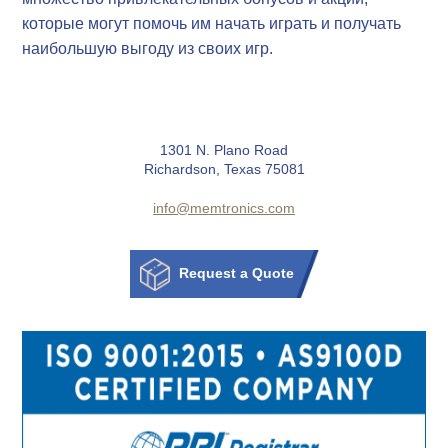
которые могут помочь им начать играть и получать
наибольшую выгоду из своих игр.
1301 N. Plano Road
Richardson, Texas 75081
info@memtronics.com
Request a Quote