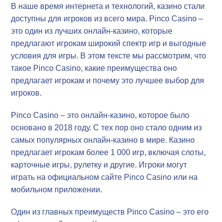
В наше время интернета и технологий, казино стали
доступны для игроков из всего мира. Pinco Casino –
это один из лучших онлайн-казино, которые
предлагают игрокам широкий спектр игр и выгодные
условия для игры. В этом тексте мы рассмотрим, что
такое Pinco Casino, какие преимущества оно
предлагает игрокам и почему это лучшее выбор для
игроков.
Pinco Casino – это онлайн-казино, которое было
основано в 2018 году. С тех пор оно стало одним из
самых популярных онлайн-казино в мире. Казино
предлагает игрокам более 1 000 игр, включая слоты,
карточные игры, рулетку и другие. Игроки могут
играть на официальном сайте Pinco Casino или на
мобильном приложении.
Один из главных преимуществ Pinco Casino – это его