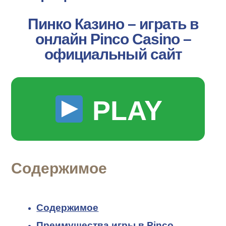
Пинко Казино – играть в
онлайн Pinco Casino –
официальный сайт
PLAY
Содержимое
Содержимое
Преимущества
игры в Pinco