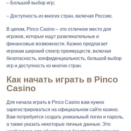
– Большой выбор игр;
– Доступность из многих стран, включая Россию.
В целом, Pinco Casino – это отличное место для
игроков, которые ищут развлекательные и
финансовые возможности. Казино предлагает
игрокам широкий спектр преимуществ, включая
безопасность, конфиденциальность, большой выбор
игр и доступность из многих стран.
Как начать играть в Pinco
Casino
Для начала играть в Pinco Casino вам нужно
зарегистрироваться на официальном сайте казино.
Вам потребуется создать уникальный логин и пароль,
а также указать некоторые личные данные. Это