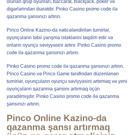
olunan qrup oyunları, baccarat, blackjack, poker və
digərlərindən ibarətdir. Pinko Casino promo code ilə
qazanma şansınızı artırın.
Pinco Online Kazino-da nəticələndirilən turnirlər,
oyunçuların təbii yarışma istəklərini təqdim edir və
onların oyunçu səviyyəsini artırır. Pinko Casino promo
code ilə qazanma şansınızı artırın.
Pinko Casino promo code ilə qazanma şansınızı artırın.
Pinco Casino və Pinco Game tərəfindən düzenlənən
turnirlər, oyunçuların oyunçu səviyyəsini artırmaq və yeni
oyunçuların qazanma şansını artırmaq üçün
yaradılmışdır. Pinko Casino promo code ilə qazanma
şansınızı artırın.
Pinco Online Kazino-da
qazanma şansı artırmaq