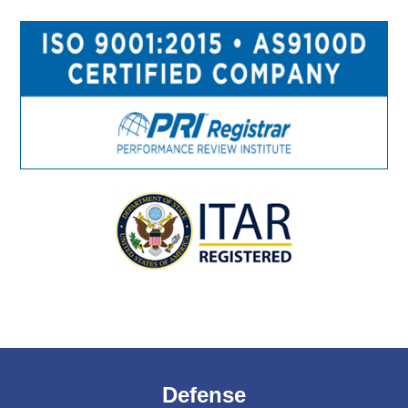
Defense