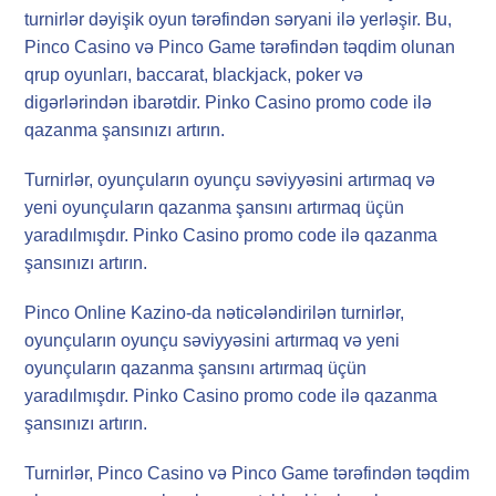
turnirlər dəyişik oyun tərəfindən səryani ilə yerləşir. Bu,
Pinco Casino və Pinco Game tərəfindən təqdim olunan
qrup oyunları, baccarat, blackjack, poker və
digərlərindən ibarətdir. Pinko Casino promo code ilə
qazanma şansınızı artırın.
Turnirlər, oyunçuların oyunçu səviyyəsini artırmaq və
yeni oyunçuların qazanma şansını artırmaq üçün
yaradılmışdır. Pinko Casino promo code ilə qazanma
şansınızı artırın.
Pinco Online Kazino-da nəticələndirilən turnirlər,
oyunçuların oyunçu səviyyəsini artırmaq və yeni
oyunçuların qazanma şansını artırmaq üçün
yaradılmışdır. Pinko Casino promo code ilə qazanma
şansınızı artırın.
Turnirlər, Pinco Casino və Pinco Game tərəfindən təqdim