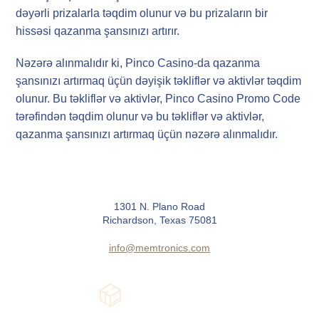
dəyərli prizalarla təqdim olunur və bu prizaların bir
hissəsi qazanma şansınızı artırır.
Nəzərə alınmalıdır ki, Pinco Casino-da qazanma
şansınızı artırmaq üçün dəyişik təkliflər və aktivlər təqdim
olunur. Bu təkliflər və aktivlər, Pinco Casino Promo Code
tərəfindən təqdim olunur və bu təkliflər və aktivlər,
qazanma şansınızı artırmaq üçün nəzərə alınmalıdır.
1301 N. Plano Road
Richardson, Texas 75081
info@memtronics.com
Request a Quote