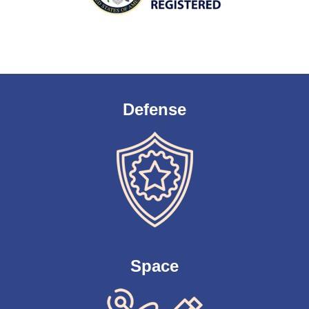
Defense
Space