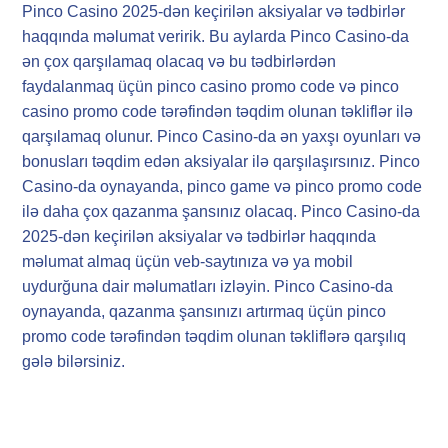
Pinco Casino 2025-dən keçirilən aksiyalar və tədbirlər
haqqında məlumat veririk. Bu aylarda Pinco Casino-da
ən çox qarşılamaq olacaq və bu tədbirlərdən
faydalanmaq üçün pinco casino promo code və pinco
casino promo code tərəfindən təqdim olunan təkliflər ilə
qarşılamaq olunur. Pinco Casino-da ən yaxşı oyunları və
bonusları təqdim edən aksiyalar ilə qarşılaşırsınız. Pinco
Casino-da oynayanda, pinco game və pinco promo code
ilə daha çox qazanma şansınız olacaq. Pinco Casino-da
2025-dən keçirilən aksiyalar və tədbirlər haqqında
məlumat almaq üçün veb-saytınıza və ya mobil
uydurğuna dair məlumatları izləyin. Pinco Casino-da
oynayanda, qazanma şansınızı artırmaq üçün pinco
promo code tərəfindən təqdim olunan təkliflərə qarşılıq
gələ bilərsiniz.