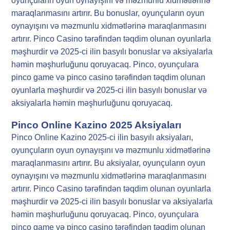
oyunçuların oyun oynayışını və məzmunlu xidmətlərinə
maraqlanmasını artırır. Bu bonuslar, oyunçuların oyun
oynayışını və məzmunlu xidmətlərinə maraqlanmasını
artırır. Pinco Casino tərəfindən təqdim olunan oyunlarla
məşhurdir və 2025-ci ilin basyılı bonuslar və aksiyalarla
həmin məşhurluğunu qoruyacaq. Pinco, oyunçulara
pinco game və pinco casino tərəfindən təqdim olunan
oyunlarla məşhurdir və 2025-ci ilin basyılı bonuslar və
aksiyalarla həmin məşhurluğunu qoruyacaq.
Pinco Online Kazino 2025 Aksiyaları
Pinco Online Kazino 2025-ci ilin basyılı aksiyaları,
oyunçuların oyun oynayışını və məzmunlu xidmətlərinə
maraqlanmasını artırır. Bu aksiyalar, oyunçuların oyun
oynayışını və məzmunlu xidmətlərinə maraqlanmasını
artırır. Pinco Casino tərəfindən təqdim olunan oyunlarla
məşhurdir və 2025-ci ilin basyılı bonuslar və aksiyalarla
həmin məşhurluğunu qoruyacaq. Pinco, oyunçulara
pinco game və pinco casino tərəfindən təqdim olunan