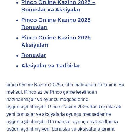
Pinco Online Kazino 2025 –
Bonuslar və Aksiyalar
Pinco Online Kazino 2025
Bonusları
Pinco Online Kazino 2025
Aksiyaları
Bonuslar
Aksiyalar və Tədbirlər
pinco
Online Kazino 2025-ci ilin məhsulları ilə tanınır. Bu
məhsul, Pinco az və Pinco game tərəfindən
hazırlanmışdır və oyunçu məqsədlərinə
uyğunlaşdırılmışdır. Pinco Casino 2025-dən keçiriləcək
yeni bonuslar və aksiyalarla oyunçu məqsədlərinə
uyğunlaşdırılmışdır. Bu məhsul, oyunçu məqsədlərinə
uyğunlaşdırılmış yeni bonuslar və aksiyalarla tanınır.