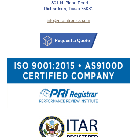
1301 N. Plano Road
Richardson, Texas 75081
info@memtronics.com
Request a Quote