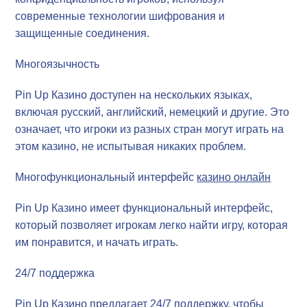
современные технологии шифрования и
защищенные соединения.
Многоязычность
Pin Up Казино доступен на нескольких языках,
включая русский, английский, немецкий и другие. Это
означает, что игроки из разных стран могут играть на
этом казино, не испытывая никаких проблем.
Многофункциональный интерфейс
казино онлайн
Pin Up Казино имеет функциональный интерфейс,
который позволяет игрокам легко найти игру, которая
им понравится, и начать играть.
24/7 поддержка
Pin Up Казино предлагает 24/7 поддержку, чтобы