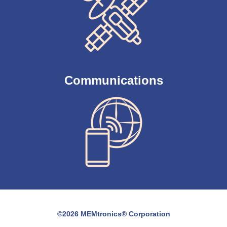
Communications
©2026 MEMtronics® Corporation