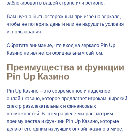
заблокирован в вашей стране или регионе.
Вам нужно быть осторожным при игре на зеркале,
чтобы не потерять деньги или не нарушить условия
использования.
Обратите внимание, что вход на зеркало Pin Up
Казино не является официальным сайтом.
Преимущества и функции
Pin Up Казино
Pin Up Казино – это современное и надежное
онлайн-казино, которое предлагает игрокам широкий
спектр развлекательных и финансовых
возможностей. В этом разделе мы рассмотрим
преимущества и функции Pin Up Казино, которые
делают его одним из лучших онлайн-казино в мире.