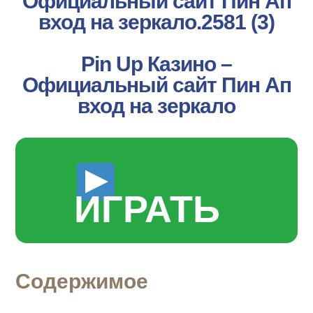
Официальный сайт Пин Ап
вход на зеркало.2581 (3)
Pin Up Казино –
Официальный сайт Пин Ап
вход на зеркало
ИГРАТЬ
Содержимое