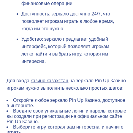
финансовые операции.
Доступность: зеркало доступно 24/7, что
позволяет игрокам играть в любое время,
когда им это нужно.
Удобство: зеркало предлагает удобный
интерфейс, который позволяет игрокам
легко найти и выбрать игру, которая им
интересна.
Для входа
казино казахстан
на зеркало Pin Up Казино
игрокам нужно выполнить несколько простых шагов:
Откройте любое зеркало Pin Up Казино, доступное
в интернете.
Введите свои уникальные логин и пароль, которые
вы создали при регистрации на официальном сайте
Pin Up Казино.
Выберите игру, которая вам интересна, и начните
играть.