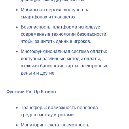
Мобильная версия: доступна на
смартфонах и планшетах.
Безопасность: платформа использует
современные технологии безопасности,
чтобы защитить данные игроков.
Многофункциональная система оплаты:
доступны различные методы оплаты,
включая банковские карты, электронные
деньги и другие.
Функции Pin Up Казино:
Трансферы: возможность перевода
средств между игроками.
Мониторинг счета: возможность