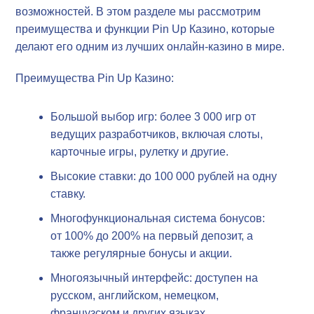
возможностей. В этом разделе мы рассмотрим
преимущества и функции Pin Up Казино, которые
делают его одним из лучших онлайн-казино в мире.
Преимущества Pin Up Казино:
Большой выбор игр: более 3 000 игр от
ведущих разработчиков, включая слоты,
карточные игры, рулетку и другие.
Высокие ставки: до 100 000 рублей на одну
ставку.
Многофункциональная система бонусов:
от 100% до 200% на первый депозит, а
также регулярные бонусы и акции.
Многоязычный интерфейс: доступен на
русском, английском, немецком,
французском и других языках.