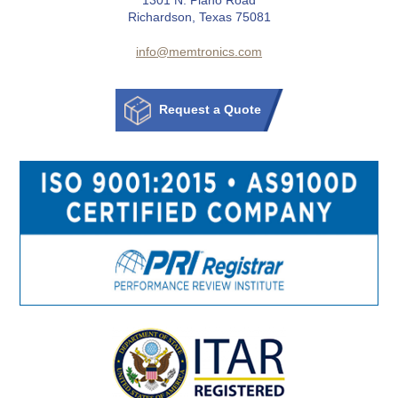
Richardson, Texas 75081
info@memtronics.com
Request a Quote