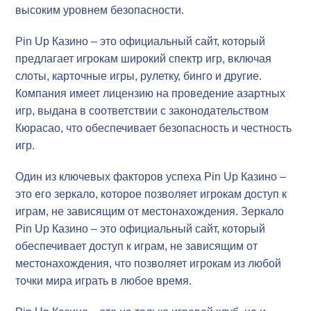
высоким уровнем безопасности.
Pin Up Казино – это официальный сайт, который
предлагает игрокам широкий спектр игр, включая
слоты, карточные игры, рулетку, бинго и другие.
Компания имеет лицензию на проведение азартных
игр, выдана в соответствии с законодательством
Кюрасао, что обеспечивает безопасность и честность
игр.
Один из ключевых факторов успеха Pin Up Казино –
это его зеркало, которое позволяет игрокам доступ к
играм, не зависящим от местонахождения. Зеркало
Pin Up Казино – это официальный сайт, который
обеспечивает доступ к играм, не зависящим от
местонахождения, что позволяет игрокам из любой
точки мира играть в любое время.