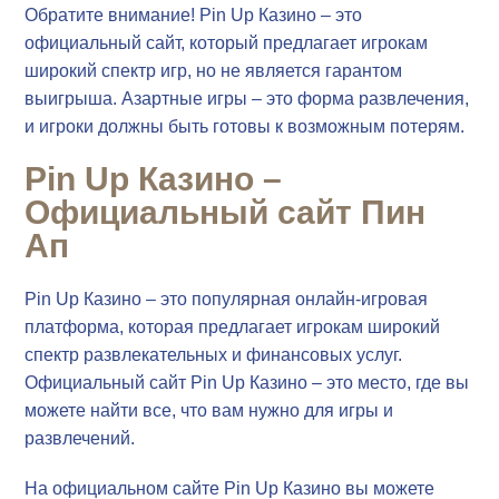
Обратите внимание! Pin Up Казино – это
официальный сайт, который предлагает игрокам
широкий спектр игр, но не является гарантом
выигрыша. Азартные игры – это форма развлечения,
и игроки должны быть готовы к возможным потерям.
Pin Up Казино –
Официальный сайт Пин
Ап
Pin Up Казино – это популярная онлайн-игровая
платформа, которая предлагает игрокам широкий
спектр развлекательных и финансовых услуг.
Официальный сайт Pin Up Казино – это место, где вы
можете найти все, что вам нужно для игры и
развлечений.
На официальном сайте Pin Up Казино вы можете