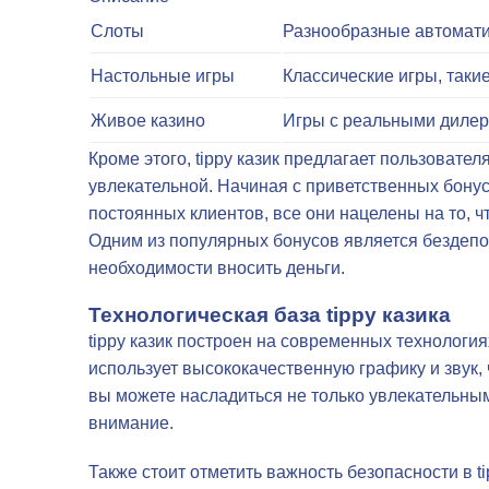
Слоты
Разнообразные автомати
Настольные игры
Классические игры, такие
Живое казино
Игры с реальными дилер
Кроме этого, tippy казик предлагает пользовате
увлекательной. Начиная с приветственных бону
постоянных клиентов, все они нацелены на то, ч
Одним из популярных бонусов является бездепо
необходимости вносить деньги.
Технологическая база tippy казика
tippy казик построен на современных технологи
использует высококачественную графику и звук, ч
вы можете насладиться не только увлекательным
внимание.
Также стоит отметить важность безопасности в 