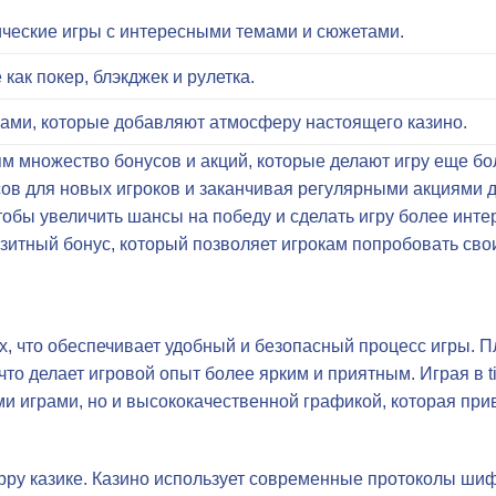
ческие игры с интересными темами и сюжетами.
 как покер, блэкджек и рулетка.
ами, которые добавляют атмосферу настоящего казино.
лям множество бонусов и акций, которые делают игру еще б
сов для новых игроков и заканчивая регулярными акциями 
тобы увеличить шансы на победу и сделать игру более инте
зитный бонус, который позволяет игрокам попробовать сво
ях, что обеспечивает удобный и безопасный процесс игры.
то делает игровой опыт более ярким и приятным. Играя в ti
и играми, но и высококачественной графикой, которая при
tippy казике. Казино использует современные протоколы ши