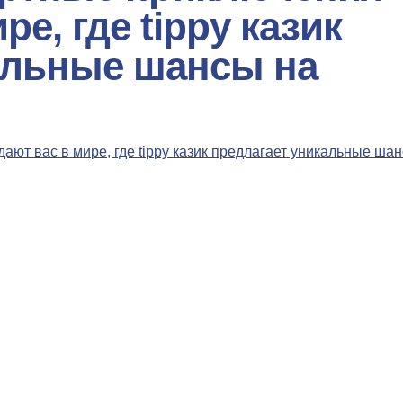
е, где tippy казик
альные шансы на
ют вас в мире, где tippy казик предлагает уникальные ша