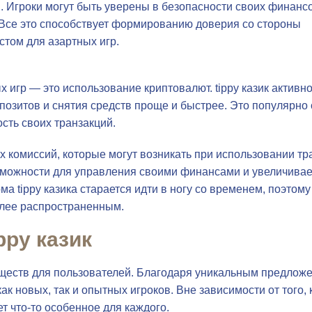
. Игроки могут быть уверены в безопасности своих финанс
Все это способствует формированию доверия со стороны
стом для азартных игр.
 игр — это использование криптовалют. tippy казик активн
позитов и снятия средств проще и быстрее. Это популярно
сть своих транзакций.
х комиссий, которые могут возникать при использовании т
зможности для управления своими финансами и увеличива
 tippy казика старается идти в ногу со временем, поэтому
олее распространенным.
ppy казик
муществ для пользователей. Благодаря уникальным предлож
к новых, так и опытных игроков. Вне зависимости от того,
ет что-то особенное для каждого.