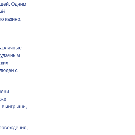
ышей. Одним
ый
о казино,
и
 различные
к удачным
ских
 людей с
пени
кже
а выигрыши,
провождения,