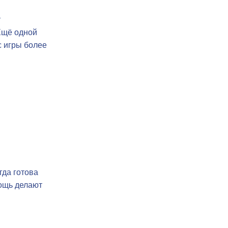
т
 Ещё одной
 игры более
гда готова
мощь делают