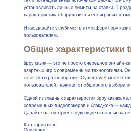
так и потенциальным источником риска. Поэтом
устанавливать личные лимиты на ставки. В раз
характеристиках tippy казика и его игровых возм
Итак, давайте углубимся в атмосферу tippy каз
пользователям.
Общие характеристики t
tippy казик — это не просто очередное онлайн-к
азартных игр с современными технологиями. Она
качество и разнообразие. Существует множество
пользователей, начиная от обширного выбора и
Одной из главных характеристик tippy казика яв
современных видеопокеров и блэкджека — каждо
Давайте рассмотрим следующие основные категор
Категория игры
Описание