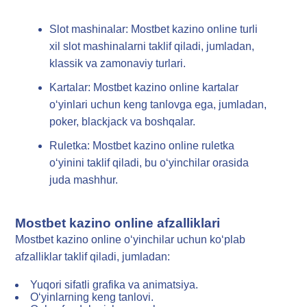
Slot mashinalar: Mostbet kazino online turli
xil slot mashinalarni taklif qiladi, jumladan,
klassik va zamonaviy turlari.
Kartalar: Mostbet kazino online kartalar
o‘yinlari uchun keng tanlovga ega, jumladan,
poker, blackjack va boshqalar.
Ruletka: Mostbet kazino online ruletka
o‘yinini taklif qiladi, bu o‘yinchilar orasida
juda mashhur.
Mostbet kazino online afzalliklari
Mostbet kazino online o‘yinchilar uchun ko‘plab
afzalliklar taklif qiladi, jumladan:
Yuqori sifatli grafika va animatsiya.
O‘yinlarning keng tanlovi.