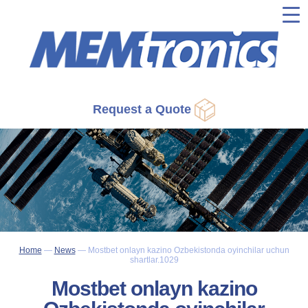
▼
▼
▼
Request a Quote
▼
▼
Home
—
News
—
Mostbet onlayn kazino Ozbekistonda oyinchilar uchun
shartlar.1029
Mostbet onlayn kazino