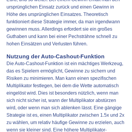
ursprünglichen Einsatz zurück und einen Gewinn in
Höhe des ursprünglichen Einsatzes. Theoretisch
funktioniert diese Strategie immer, da man irgendwann
gewinnen muss. Allerdings erfordert sie ein großes
Guthaben und kann bei einer Pechsträhne schnell zu
hohen Einsätzen und Verlusten führen.
Nutzung der Auto-Cashout-Funktion
Die Auto-Cashout-Funktion ist ein mächtiges Werkzeug,
das es Spielern ermöglicht, Gewinne zu sichern und
Risiken zu minimieren. Man kann einen spezifischen
Multiplikator festlegen, bei dem die Wette automatisch
eingelöst wird. Dies ist besonders nützlich, wenn man
sich nicht sicher ist, wann der Multiplikator abstürzen
wird, oder wenn man sich ablenken lässt. Eine gängige
Strategie ist es, einen Multiplikator zwischen 1.5x und 2x
zu wählen, um relativ häufige Gewinne zu erzielen, auch
wenn sie kleiner sind. Eine höhere Multiplikator-