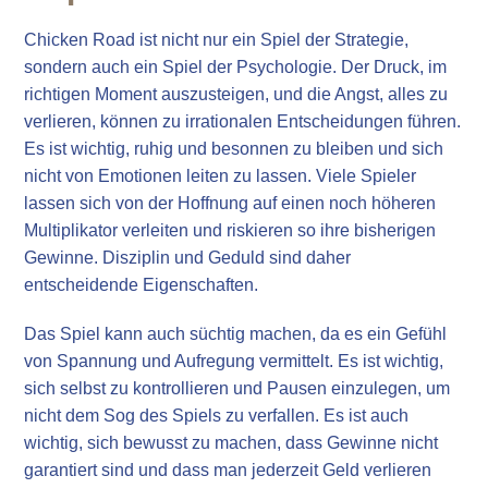
Chicken Road ist nicht nur ein Spiel der Strategie,
sondern auch ein Spiel der Psychologie. Der Druck, im
richtigen Moment auszusteigen, und die Angst, alles zu
verlieren, können zu irrationalen Entscheidungen führen.
Es ist wichtig, ruhig und besonnen zu bleiben und sich
nicht von Emotionen leiten zu lassen. Viele Spieler
lassen sich von der Hoffnung auf einen noch höheren
Multiplikator verleiten und riskieren so ihre bisherigen
Gewinne. Disziplin und Geduld sind daher
entscheidende Eigenschaften.
Das Spiel kann auch süchtig machen, da es ein Gefühl
von Spannung und Aufregung vermittelt. Es ist wichtig,
sich selbst zu kontrollieren und Pausen einzulegen, um
nicht dem Sog des Spiels zu verfallen. Es ist auch
wichtig, sich bewusst zu machen, dass Gewinne nicht
garantiert sind und dass man jederzeit Geld verlieren