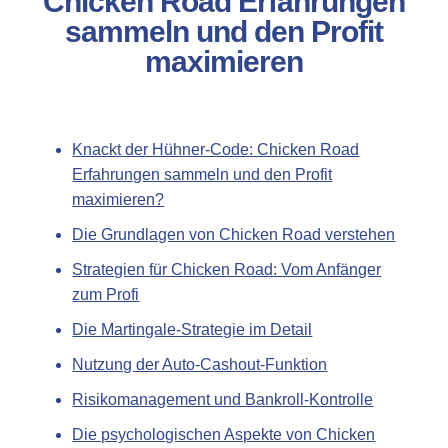
Chicken Road Erfahrungen
sammeln und den Profit
maximieren
Knackt der Hühner-Code: Chicken Road
Erfahrungen sammeln und den Profit
maximieren?
Die Grundlagen von Chicken Road verstehen
Strategien für Chicken Road: Vom Anfänger
zum Profi
Die Martingale-Strategie im Detail
Nutzung der Auto-Cashout-Funktion
Risikomanagement und Bankroll-Kontrolle
Die psychologischen Aspekte von Chicken