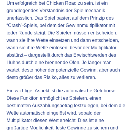
Um erfolgreich bei Chicken Road zu sein, ist ein
grundlegendes Verständnis der Spielmechanik
unerlässlich. Das Spiel basiert auf dem Prinzip des
“Crash”-Spiels, bei dem der Gewinnmultiplikator mit
jeder Runde steigt. Die Spieler müssen entscheiden,
wann sie ihre Wette einsetzen und dann entscheiden,
wann sie ihre Wette einlösen, bevor der Multiplikator
abstürzt – dargestellt durch das Erwischtwerden des
Huhns durch eine brennende Ofen. Je länger man
wartet, desto höher der potenzielle Gewinn, aber auch
desto größer das Risiko, alles zu verlieren.
Ein wichtiger Aspekt ist die automatische Geldbörse.
Diese Funktion ermöglicht es Spielern, einen
bestimmten Auszahlungsbetrag festzulegen, bei dem die
Wette automatisch eingelöst wird, sobald der
Multiplikator diesen Wert erreicht. Dies ist eine
großartige Möglichkeit, feste Gewinne zu sichern und