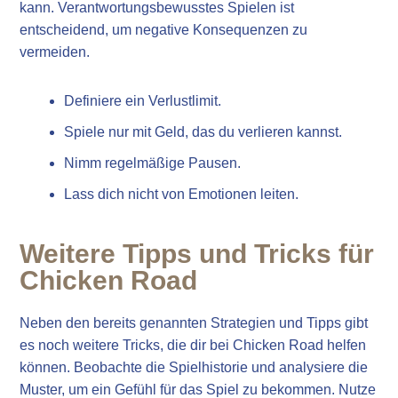
kann. Verantwortungsbewusstes Spielen ist
entscheidend, um negative Konsequenzen zu
vermeiden.
Definiere ein Verlustlimit.
Spiele nur mit Geld, das du verlieren kannst.
Nimm regelmäßige Pausen.
Lass dich nicht von Emotionen leiten.
Weitere Tipps und Tricks für
Chicken Road
Neben den bereits genannten Strategien und Tipps gibt
es noch weitere Tricks, die dir bei Chicken Road helfen
können. Beobachte die Spielhistorie und analysiere die
Muster, um ein Gefühl für das Spiel zu bekommen. Nutze