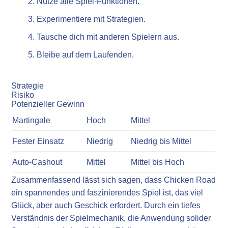
Nutze alle Spiel-Funktionen.
Experimentiere mit Strategien.
Tausche dich mit anderen Spielern aus.
Bleibe auf dem Laufenden.
Strategie
Risiko
Potenzieller Gewinn
Martingale
Hoch
Mittel
Fester Einsatz
Niedrig
Niedrig bis Mittel
Auto-Cashout
Mittel
Mittel bis Hoch
Zusammenfassend lässt sich sagen, dass Chicken Road
ein spannendes und faszinierendes Spiel ist, das viel
Glück, aber auch Geschick erfordert. Durch ein tiefes
Verständnis der Spielmechanik, die Anwendung solider