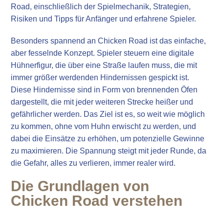
Road, einschließlich der Spielmechanik, Strategien,
Risiken und Tipps für Anfänger und erfahrene Spieler.
Besonders spannend an Chicken Road ist das einfache,
aber fesselnde Konzept. Spieler steuern eine digitale
Hühnerfigur, die über eine Straße laufen muss, die mit
immer größer werdenden Hindernissen gespickt ist.
Diese Hindernisse sind in Form von brennenden Öfen
dargestellt, die mit jeder weiteren Strecke heißer und
gefährlicher werden. Das Ziel ist es, so weit wie möglich
zu kommen, ohne vom Huhn erwischt zu werden, und
dabei die Einsätze zu erhöhen, um potenzielle Gewinne
zu maximieren. Die Spannung steigt mit jeder Runde, da
die Gefahr, alles zu verlieren, immer realer wird.
Die Grundlagen von
Chicken Road verstehen