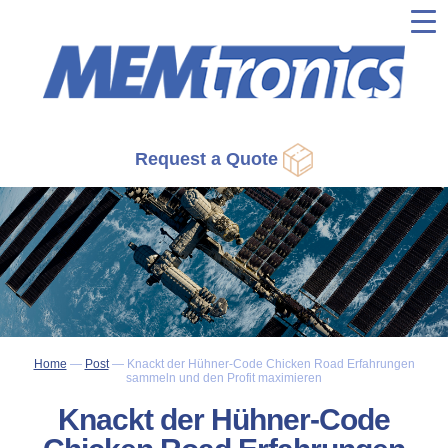
▼
▼
▼
Request a Quote
▼
▼
Home
—
Post
—
Knackt der Hühner-Code Chicken Road Erfahrungen
sammeln und den Profit maximieren
Knackt der Hühner-Code