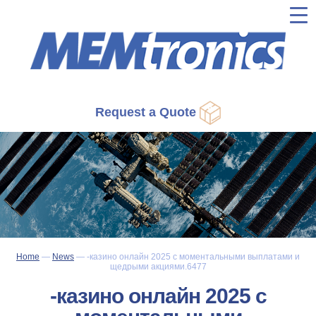
▼
▼
▼
Request a Quote
▼
▼
Home
—
News
—
-казино онлайн 2025 с моментальными выплатами и
щедрыми акциями.6477
-казино онлайн 2025 с