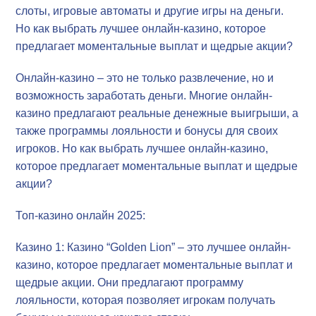
слоты, игровые автоматы и другие игры на деньги.
Но как выбрать лучшее онлайн-казино, которое
предлагает моментальные выплат и щедрые акции?
Онлайн-казино – это не только развлечение, но и
возможность заработать деньги. Многие онлайн-
казино предлагают реальные денежные выигрыши, а
также программы лояльности и бонусы для своих
игроков. Но как выбрать лучшее онлайн-казино,
которое предлагает моментальные выплат и щедрые
акции?
Топ-казино онлайн 2025:
Казино 1: Казино “Golden Lion” – это лучшее онлайн-
казино, которое предлагает моментальные выплат и
щедрые акции. Они предлагают программу
лояльности, которая позволяет игрокам получать