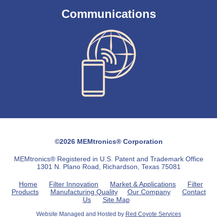
Communications
©2026 MEMtronics® Corporation
MEMtronics® Registered in U.S. Patent and Trademark Office
1301 N. Plano Road, Richardson, Texas 75081
Home
Filter Innovation
Market & Applications
Filter
Products
Manufacturing Quality
Our Company
Contact
Us
Site Map
Website Managed and Hosted by
Red Coyote Services