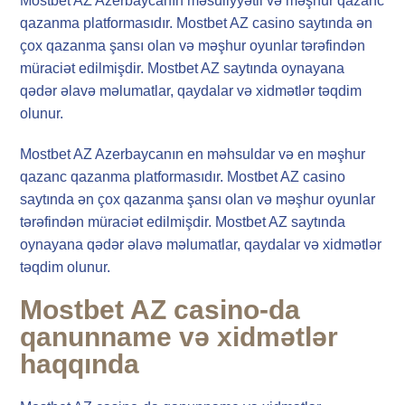
Mostbet AZ Azerbaycanın məsuliyyətli və məşhur qazanc
qazanma platformasıdır. Mostbet AZ casino saytında ən
çox qazanma şansı olan və məşhur oyunlar tərəfindən
müraciət edilmişdir. Mostbet AZ saytında oynayana
qədər əlavə məlumatlar, qaydalar və xidmətlər təqdim
olunur.
Mostbet AZ Azerbaycanın en məhsuldar və en məşhur
qazanc qazanma platformasıdır. Mostbet AZ casino
saytında ən çox qazanma şansı olan və məşhur oyunlar
tərəfindən müraciət edilmişdir. Mostbet AZ saytında
oynayana qədər əlavə məlumatlar, qaydalar və xidmətlər
təqdim olunur.
Mostbet AZ casino-da
qanunname və xidmətlər
haqqında