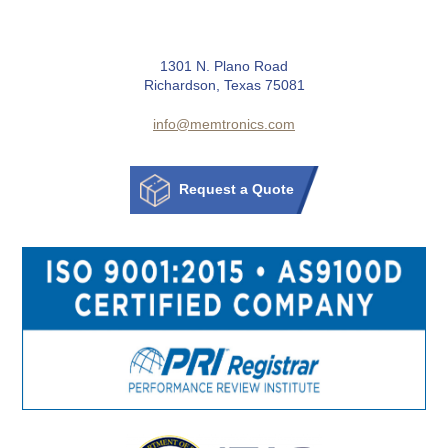
1301 N. Plano Road
Richardson, Texas 75081
info@memtronics.com
Request a Quote