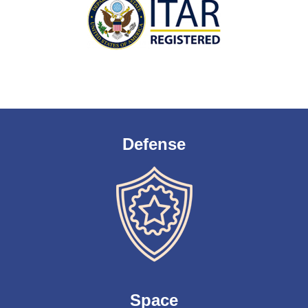
Defense
Space