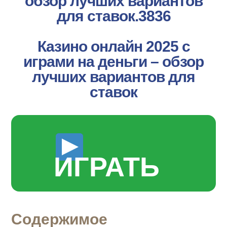
обзор лучших вариантов
для ставок.3836
Казино онлайн 2025 с
играми на деньги – обзор
лучших вариантов для
ставок
ИГРАТЬ
Содержимое