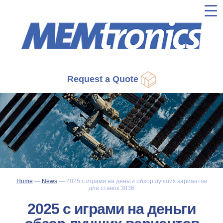
▼
▼
▼
Request a Quote
▼
▼
Home
—
News
—
2025 с играми на деньги обзор лучших вариантов
для ставок.3836
2025 с играми на деньги