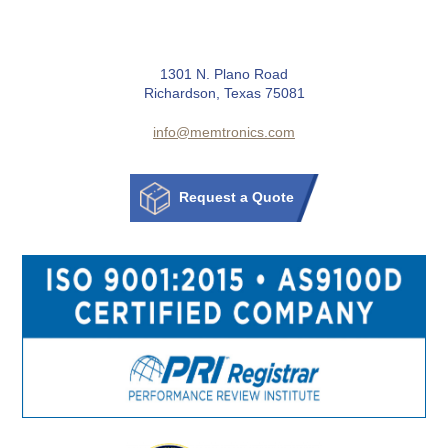
1301 N. Plano Road
Richardson, Texas 75081
info@memtronics.com
Request a Quote