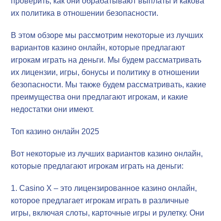
проверить, как они обрабатывают выплаты и какова
их политика в отношении безопасности.
В этом обзоре мы рассмотрим некоторые из лучших
вариантов казино онлайн, которые предлагают
игрокам играть на деньги. Мы будем рассматривать
их лицензии, игры, бонусы и политику в отношении
безопасности. Мы также будем рассматривать, какие
преимущества они предлагают игрокам, и какие
недостатки они имеют.
Топ казино онлайн 2025
Вот некоторые из лучших вариантов казино онлайн,
которые предлагают игрокам играть на деньги:
1. Casino X – это лицензированное казино онлайн,
которое предлагает игрокам играть в различные
игры, включая слоты, карточные игры и рулетку. Они