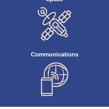
Communications