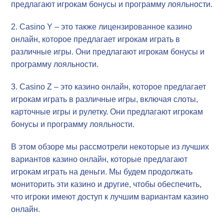
предлагают игрокам бонусы и программу лояльности.
2. Casino Y – это также лицензированное казино
онлайн, которое предлагает игрокам играть в
различные игры. Они предлагают игрокам бонусы и
программу лояльности.
3. Casino Z – это казино онлайн, которое предлагает
игрокам играть в различные игры, включая слоты,
карточные игры и рулетку. Они предлагают игрокам
бонусы и программу лояльности.
В этом обзоре мы рассмотрели некоторые из лучших
вариантов казино онлайн, которые предлагают
игрокам играть на деньги. Мы будем продолжать
мониторить эти казино и другие, чтобы обеспечить,
что игроки имеют доступ к лучшим вариантам казино
онлайн.