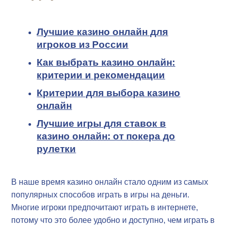
Лучшие казино онлайн для
игроков из России
Как выбрать казино онлайн:
критерии и рекомендации
Критерии для выбора казино
онлайн
Лучшие игры для ставок в
казино онлайн: от покера до
рулетки
В наше время казино онлайн стало одним из самых
популярных способов играть в игры на деньги.
Многие игроки предпочитают играть в интернете,
потому что это более удобно и доступно, чем играть в