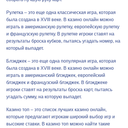
Рулетка – это еще одна классическая игра, которая
была создана в XVIII веке. В казино онлайн можно
играть в американскую рулетку, европейскую рулетку
и французскую рулетку. В рулетке игроки ставят на
результаты броска кубков, пытаясь угадать номер, на
который выпадет.
Блэкджек – это еще одна популярная игра, которая
была создана в XVIII веке. В казино онлайн можно
играть в американский блэкджек, европейский
блэкджек и французский блэкджек. В блэкджеке
игроки ставят на результаты броска карт, пытаясь
угадать сумму, на которую выпадет.
Казино топ – это список лучших казино онлайн,
которые предлагают игрокам широкий выбор игр и
высокие ставки. В казино топ можно найти такие