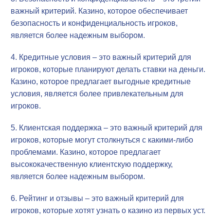
важный критерий. Казино, которое обеспечивает
безопасность и конфиденциальность игроков,
является более надежным выбором.
4. Кредитные условия – это важный критерий для
игроков, которые планируют делать ставки на деньги.
Казино, которое предлагает выгодные кредитные
условия, является более привлекательным для
игроков.
5. Клиентская поддержка – это важный критерий для
игроков, которые могут столкнуться с какими-либо
проблемами. Казино, которое предлагает
высококачественную клиентскую поддержку,
является более надежным выбором.
6. Рейтинг и отзывы – это важный критерий для
игроков, которые хотят узнать о казино из первых уст.