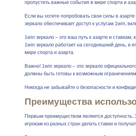
пропустить важные события в мире спорта и аза
Если вы хотите попробовать свои силы в азарте и
зеркало обеспечивает доступ к услугам 1win, вклю
1win зеркало – это ваш путь к азарте и ставкам
1win зеркало работает на сегодняшний день, и 
мире спорта и азарта.
Важно! 1win зеркало – это зеркало официального
должны быть готовы к возможным ограничениям 
Никогда не забывайте о безопасности и конфиде
Преимущества использо
Первым преимуществом является доступность. Зе
игрокам из разных стран делать ставки и получа