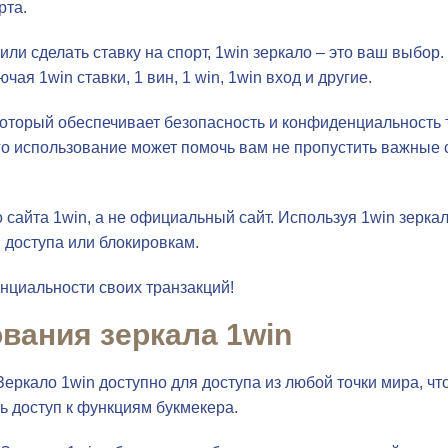
рта.
ли сделать ставку на спорт, 1win зеркало – это ваш выбор.
чая 1win ставки, 1 вин, 1 win, 1win вход и другие.
, который обеспечивает безопасность и конфиденциальность 
его использование может помочь вам не пропустить важные 
 сайта 1win, а не официальный сайт. Используя 1win зеркал
доступа или блокировкам.
нциальности своих транзакций!
вания зеркала 1win
ркало 1win доступно для доступа из любой точки мира, чт
ть доступ к функциям букмекера.