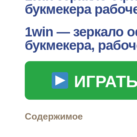
букмекера рабоче
1win — зеркало 
букмекера, рабоч
ИГРАТ
Содержимое