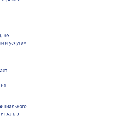
, не
ти и услугам
ает
 не
официального
 играть в