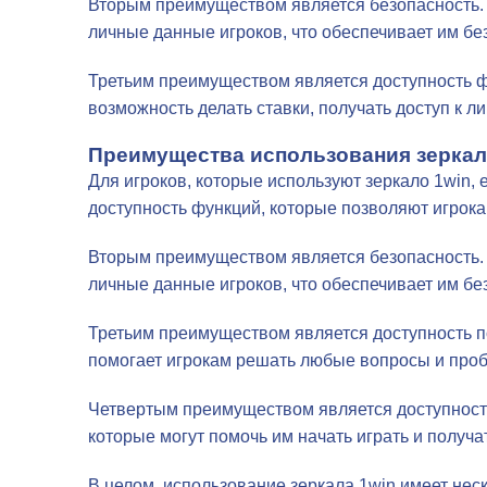
Вторым преимуществом является безопасность. 
личные данные игроков, что обеспечивает им бе
Третьим преимуществом является доступность ф
возможность делать ставки, получать доступ к ли
Преимущества использования зеркала
Для игроков, которые используют зеркало 1win
доступность функций, которые позволяют игрокам
Вторым преимуществом является безопасность. 
личные данные игроков, что обеспечивает им бе
Третьим преимуществом является доступность п
помогает игрокам решать любые вопросы и проб
Четвертым преимуществом является доступность
которые могут помочь им начать играть и получа
В целом, использование зеркала 1win имеет нес