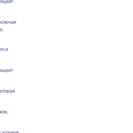
щищает
включая
о.
ется
щищает
которая
ков,
 игроков.