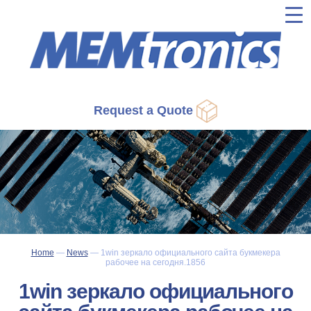
▼
▼
▼
Request a Quote
▼
▼
Home
—
News
—
1win зеркало официального сайта букмекера
рабочее на сегодня.1856
1win зеркало официального