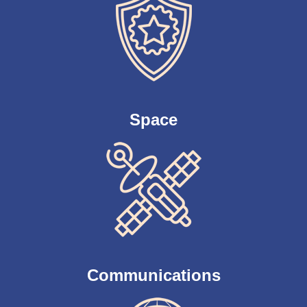
Space
Communications