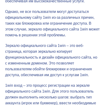
обеспечивая им высококачественные услуги.
Однако, не все пользователи могут доступаться
официальному сайту 1win из-за различных причин,
таких как блокировка или ограничение доступа. В
этом случае, зеркало официального сайта 1win может
помочь в решении этой проблемы.
Зеркало официального сайта 1win – это веб-
страница, которая зеркально копирует
функциональность и дизайн официального сайта, но
с измененным доменом. Это позволяет
пользователям обойти блокировки и ограничения
доступа, обеспечивая им доступ к услугам 1win.
1win вход – это процесс регистрации на зеркале
официального сайта 1win. Для этого пользователь
должен выполнить несколько шагов: выбрать тип
аккаунта (игрок или букмекер), ввести необходимые